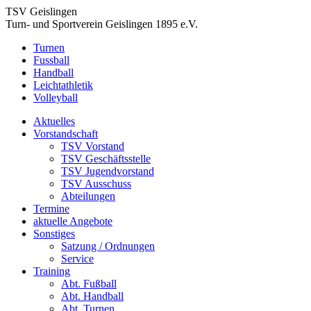
TSV Geislingen
Turn- und Sportverein Geislingen 1895 e.V.
Turnen
Fussball
Handball
Leichtathletik
Volleyball
Aktuelles
Vorstandschaft
TSV Vorstand
TSV Geschäftsstelle
TSV Jugendvorstand
TSV Ausschuss
Abteilungen
Termine
aktuelle Angebote
Sonstiges
Satzung / Ordnungen
Service
Training
Abt. Fußball
Abt. Handball
Abt. Turnen